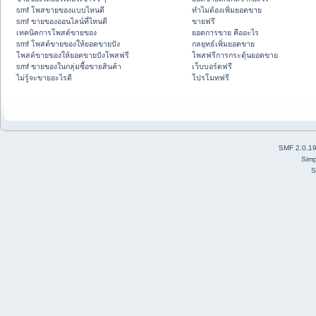
smf โพสขายของแบบไหนดี
ทำไมต้องเพิ่มยอดขาย
smf ขายของออนไลน์ที่ไหนดี
ขายฟรี
เทคนิคการโพสต์ขายของ
ยอดการขาย คืออะไร
smf โพสต์ขายของให้ยอดขายปัง
กลยุทธ์เพิ่มยอดขาย
โพสต์ขายของให้ยอดขายปังโพสฟรี
โพสฟรีการกระตุ้นยอดขาย
smf ขายของในกลุ่มซื้อขายสินค้า
เว็บบอร์ดฟรี
ไม่รู้จะขายอะไรดี
โปรโมทฟรี
SMF 2.0.1
Simp
S