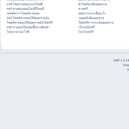
smf โพสขายของแบบไหนดี
ทำไมต้องเพิ่มยอดขาย
smf ขายของออนไลน์ที่ไหนดี
ขายฟรี
เทคนิคการโพสต์ขายของ
ยอดการขาย คืออะไร
smf โพสต์ขายของให้ยอดขายปัง
กลยุทธ์เพิ่มยอดขาย
โพสต์ขายของให้ยอดขายปังโพสฟรี
โพสฟรีการกระตุ้นยอดขาย
smf ขายของในกลุ่มซื้อขายสินค้า
เว็บบอร์ดฟรี
ไม่รู้จะขายอะไรดี
โปรโมทฟรี
SMF 2.0.1
Simp
S