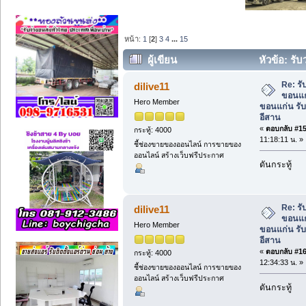
หน้า:
1
[
2
]
3
4
...
15
ผู้เขียน
หัวข้อ: รั
ขอนแก่น รับงานกำจัดปลวกทั่วภาคอีสาน (
Re: ร
dilive11
ขอนแก
Hero Member
ขอนแก่น รั
อีสาน
«
ตอบกลับ #15 
กระทู้: 4000
11:18:11 น. »
ชี้ช่องขายของออนไลน์ การขายของ
ออนไลน์ สร้างเว็บฟรีประกาศ
ดันกระทู้
Re: ร
dilive11
ขอนแก
Hero Member
ขอนแก่น รั
อีสาน
«
ตอบกลับ #16 
กระทู้: 4000
12:34:33 น. »
ชี้ช่องขายของออนไลน์ การขายของ
ออนไลน์ สร้างเว็บฟรีประกาศ
ดันกระทู้