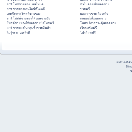
smf โพสขายของแบบไหนดี
ทำไมต้องเพิ่มยอดขาย
smf ขายของออนไลน์ที่ไหนดี
ขายฟรี
เทคนิคการโพสต์ขายของ
ยอดการขาย คืออะไร
smf โพสต์ขายของให้ยอดขายปัง
กลยุทธ์เพิ่มยอดขาย
โพสต์ขายของให้ยอดขายปังโพสฟรี
โพสฟรีการกระตุ้นยอดขาย
smf ขายของในกลุ่มซื้อขายสินค้า
เว็บบอร์ดฟรี
ไม่รู้จะขายอะไรดี
โปรโมทฟรี
SMF 2.0.1
Simp
S