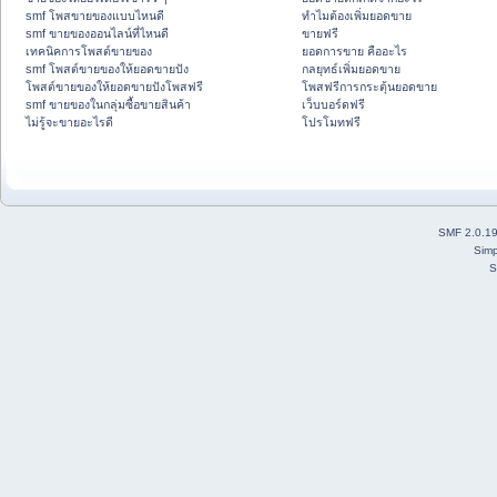
smf โพสขายของแบบไหนดี
ทำไมต้องเพิ่มยอดขาย
smf ขายของออนไลน์ที่ไหนดี
ขายฟรี
เทคนิคการโพสต์ขายของ
ยอดการขาย คืออะไร
smf โพสต์ขายของให้ยอดขายปัง
กลยุทธ์เพิ่มยอดขาย
โพสต์ขายของให้ยอดขายปังโพสฟรี
โพสฟรีการกระตุ้นยอดขาย
smf ขายของในกลุ่มซื้อขายสินค้า
เว็บบอร์ดฟรี
ไม่รู้จะขายอะไรดี
โปรโมทฟรี
SMF 2.0.1
Simp
S