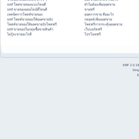
smf โพสขายของแบบไหนดี
ทำไมต้องเพิ่มยอดขาย
smf ขายของออนไลน์ที่ไหนดี
ขายฟรี
เทคนิคการโพสต์ขายของ
ยอดการขาย คืออะไร
smf โพสต์ขายของให้ยอดขายปัง
กลยุทธ์เพิ่มยอดขาย
โพสต์ขายของให้ยอดขายปังโพสฟรี
โพสฟรีการกระตุ้นยอดขาย
smf ขายของในกลุ่มซื้อขายสินค้า
เว็บบอร์ดฟรี
ไม่รู้จะขายอะไรดี
โปรโมทฟรี
SMF 2.0.1
Simp
S