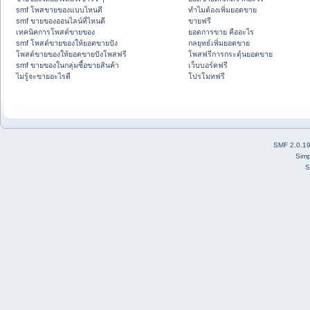
smf โพสขายของแบบไหนดี
ทำไมต้องเพิ่มยอดขาย
smf ขายของออนไลน์ที่ไหนดี
ขายฟรี
เทคนิคการโพสต์ขายของ
ยอดการขาย คืออะไร
smf โพสต์ขายของให้ยอดขายปัง
กลยุทธ์เพิ่มยอดขาย
โพสต์ขายของให้ยอดขายปังโพสฟรี
โพสฟรีการกระตุ้นยอดขาย
smf ขายของในกลุ่มซื้อขายสินค้า
เว็บบอร์ดฟรี
ไม่รู้จะขายอะไรดี
โปรโมทฟรี
SMF 2.0.1
Simp
S