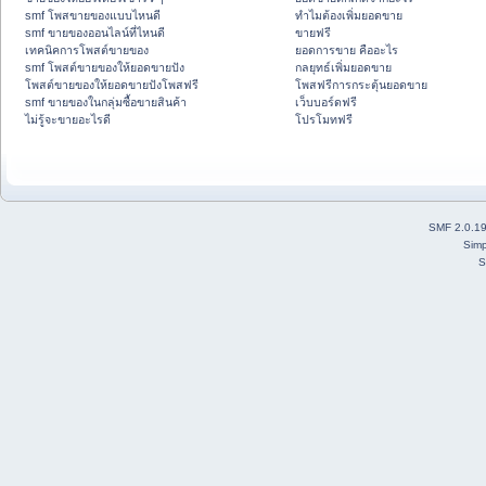
smf โพสขายของแบบไหนดี
ทำไมต้องเพิ่มยอดขาย
smf ขายของออนไลน์ที่ไหนดี
ขายฟรี
เทคนิคการโพสต์ขายของ
ยอดการขาย คืออะไร
smf โพสต์ขายของให้ยอดขายปัง
กลยุทธ์เพิ่มยอดขาย
โพสต์ขายของให้ยอดขายปังโพสฟรี
โพสฟรีการกระตุ้นยอดขาย
smf ขายของในกลุ่มซื้อขายสินค้า
เว็บบอร์ดฟรี
ไม่รู้จะขายอะไรดี
โปรโมทฟรี
SMF 2.0.1
Simp
S