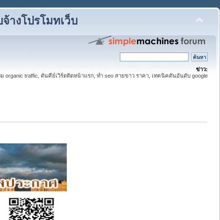
บจ้างโปรโมทเว็บ
ข่าว:
ิ่ม organic traffic, ดันคีย์เวิร์ดติดหน้าแรก, ทำ seo สายขาว ราคา, เทคนิคดันอันดับ google