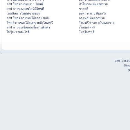
smf โพสขายของแบบไหนดี
ทำไมต้องเพิ่มยอดขาย
smf ขายของออนไลน์ที่ไหนดี
ขายฟรี
เทคนิคการโพสต์ขายของ
ยอดการขาย คืออะไร
smf โพสต์ขายของให้ยอดขายปัง
กลยุทธ์เพิ่มยอดขาย
โพสต์ขายของให้ยอดขายปังโพสฟรี
โพสฟรีการกระตุ้นยอดขาย
smf ขายของในกลุ่มซื้อขายสินค้า
เว็บบอร์ดฟรี
ไม่รู้จะขายอะไรดี
โปรโมทฟรี
SMF 2.0.1
Simp
S